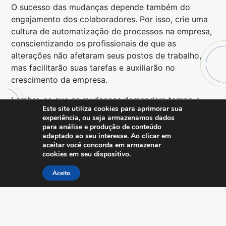
O sucesso das mudanças depende também do
engajamento dos colaboradores. Por isso, crie uma
cultura de automatização de processos na empresa,
conscientizando os profissionais de que as
alterações não afetaram seus postos de trabalho,
mas facilitarão suas tarefas e auxiliarão no
crescimento da empresa.
Lembre-se que as mudanças demandam tempo e
Este site utiliza cookies para aprimorar sua
precisam ser acompanhadas para identificação de
experiência, ou seja armazenamos dados
melhorias que podem ser feitas. Por isso, é
para análise e produção de conteúdo
importante ser paciente, afinal, a automatização
adaptado ao seu interesse. Ao clicar em
aceitar você concorda em armazenar
depende da adaptação de todos.
cookies em seu dispositivo.
Para que tudo seja feito da melhor forma, o ideal é
Aceito
ter o auxílio de uma empresa especializada em
automatização de processos, que conte com
profissionais capazes de compreender a realidade
de seu negócio e fornecer as melhores soluções,