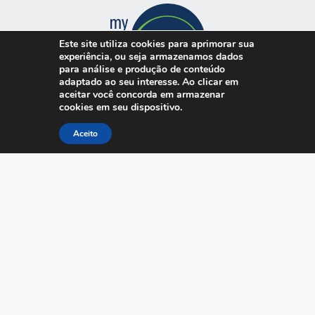
Este site utiliza cookies para aprimorar sua
experiência, ou seja armazenamos dados
para análise e produção de conteúdo
adaptado ao seu interesse. Ao clicar em
aceitar você concorda em armazenar
cookies em seu dispositivo.
SIGA-NOS
Aceito
LINKS
EXPRESS
SOBRE
CORPORATE
CARREIRAS
SOLUÇÕES
CASES
PARCEIROS
BLOG