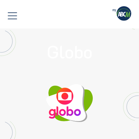
]
Globo