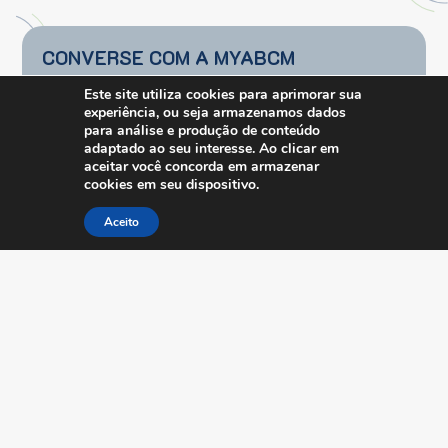
CONVERSE COM A MYABCM
Este site utiliza cookies para aprimorar sua
Peça uma demo abaixo
e saiba o que o
experiência, ou seja armazenamos dados
MyABCM pode fazer pela sua empresa.
para análise e produção de conteúdo
adaptado ao seu interesse. Ao clicar em
Se você está interessado nas Soluções
aceitar você concorda em armazenar
cookies em seu dispositivo.
MyABCM e precisa receber
mais informações
,
envie-nos uma mensagem.
Aceito