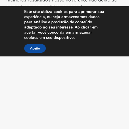
comentar e compartilhar conosco!
Este site utiliza cookies para aprimorar sua
experiência, ou seja armazenamos dados
para análise e produção de conteúdo
adaptado ao seu interesse. Ao clicar em
CONVERSE COM A MYABCM
aceitar você concorda em armazenar
cookies em seu dispositivo.
Peça uma demo abaixo
e saiba o que o
Aceito
MyABCM pode fazer pela sua empresa.
Se você está interessado nas Soluções
MyABCM e precisa receber
mais informações
,
envie-nos uma mensagem.