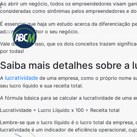
Ao abrir um negócio, todos os empreendedores visam ganhar
]
consideradas como sinônimas pelos empreendedores e do
É essencial que haja um estudo acerca da diferenciação p
administrar melhor o seu negócio.
PRODUTOS
SOLUÇÕES
PR
Vale dizer, por isso, que os dois conceitos trazem signifi
por todas!
Saiba mais detalhes sobre a l
lucratividade
A
de uma empresa, como o próprio nome sug
seu lucro líquido e sua receita total.
A fórmula básica para se calcular a lucratividade de uma e
Lucratividade = Lucro Líquido x 100 ÷ Receita total
Lembre-se que o lucro líquido é o lucro total da empresa,
lucratividade é um indicador de eficiência operacional, cu