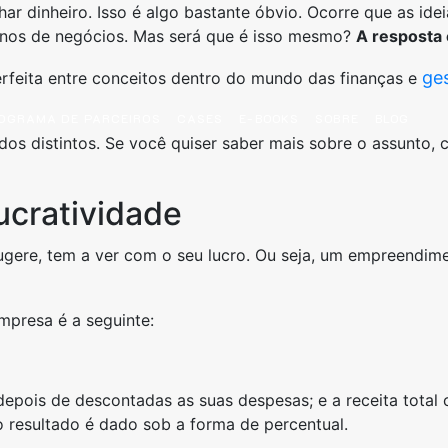
 dinheiro. Isso é algo bastante óbvio. Ocorre que as ideia
nos de negócios. Mas será que é isso mesmo?
A resposta 
ge
erfeita entre conceitos dentro do mundo das finanças e
OGRAMA DE PARCEIROS
CASES
E-BOOKS
SOBRE
BLOG
cados distintos. Se você quiser saber mais sobre o assunto,
ucratividade
ere, tem a ver com o seu lucro. Ou seja, um empreendime
mpresa é a seguinte:
 depois de descontadas as suas despesas; e a receita total
jo resultado é dado sob a forma de percentual.