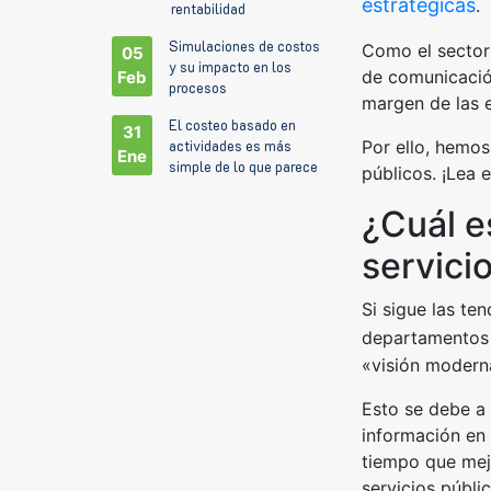
estratégicas
.
rentabilidad
Simulaciones de costos
Como el sector
05
y su impacto en los
de comunicación
Feb
procesos
margen de las 
El costeo basado en
31
Por ello, hemos
actividades es más
Ene
simple de lo que parece
públicos. ¡Lea 
¿Cuál e
servici
Si sigue las te
departamentos
«visión moderna
Esto se debe a 
información en 
tiempo que mejo
servicios públic