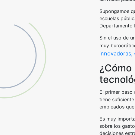
Supongamos que
escuelas públic
Departamento M
Sin el uso de u
muy burocrático
innovadoras,
¿Cómo p
tecnoló
El primer paso 
tiene suficient
empleados que 
Es muy importa
sobre los gasto
decisiones estr