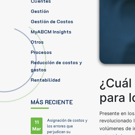
Clientes
Gestión
Gestión de Costos
MyABCM Insights
Otros
Procesos
Reducción de costos y
gastos
¿Cuál 
Rentabilidad
para l
MÁS RECIENTE
Presente en lo
revolucionado l
Asignación de costos y
11
los errores que
volúmenes de i
Mar
perjudican su