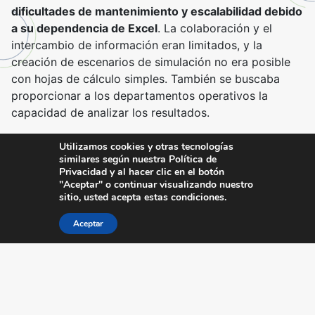
dificultades de mantenimiento y escalabilidad debido
a su dependencia de Excel
. La colaboración y el
intercambio de información eran limitados, y la
creación de escenarios de simulación no era posible
con hojas de cálculo simples. También se buscaba
proporcionar a los departamentos operativos la
capacidad de analizar los resultados.
Se necesitaba una herramienta para agilizar y
Utilizamos cookies y otras tecnologías
asegurar el procesamiento de múltiples fuentes de
similares según nuestra Política de
Privacidad y al hacer clic en el botón
datos
. Las limitaciones de Excel incluían la dificultad
"Aceptar" o continuar visualizando nuestro
de evolucionar el modelo, compartir resultados,
sitio, usted acepta estas condiciones.
comparar varios escenarios, el alto riesgo de errores y
la dificultad para que un usuario transmitiera
Aceptar
conocimientos a otro. MyABCM tenía ventajas sobre
Excel, especialmente en cuanto a la salida de datos,
que estaba limitada en Excel.