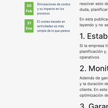
resolver esto d
Simulaciones de costos
05
y su impacto en los
duda, planificar
Feb
procesos
En esta publica
El costeo basado en
31
leyendo y no se
actividades es más
Ene
simple de lo que parece
1. Estab
Si la empresa t
planificación y
operativos
2. Moni
Además de garan
y la duración d
cliente. En este
optimización de
3. Gara