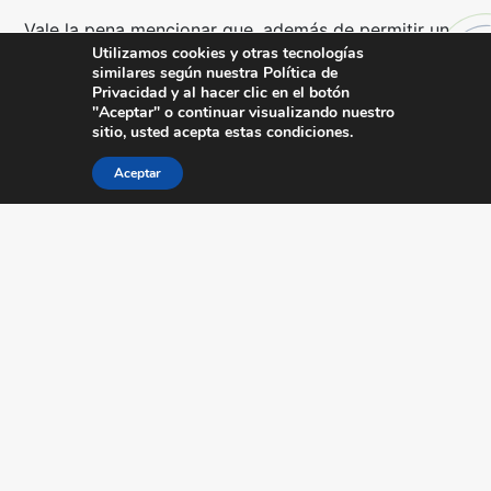
Vale la pena mencionar que, además de permitir un
Utilizamos cookies y otras tecnologías
análisis de datos más preciso, OLAP también utiliza
similares según nuestra Política de
la jerarquía para organizar la información. Como
Privacidad y al hacer clic en el botón
resultado, el acceso a los datos se realiza de manera
"Aceptar" o continuar visualizando nuestro
sitio, usted acepta estas condiciones.
más eficiente y rápida. Por lo tanto, la herramienta
proporciona dos tipos básicos de datos:
Aceptar
Las medidas – se refieren a los datos
numéricos, las cantidades y los promedios que
utiliza para tomar sus decisiones.;
Dimensiones informadas – se refiere a las
categorías que se utilizan para organizar las
medidas.
La forma en que se realiza el análisis variará según
el objetivo y las particularidades de cada empresa.
En la mayoría de los casos, es necesario realizar
varios análisis para verificar los resultados, a fin de
garantizar la mejora de la gestión.