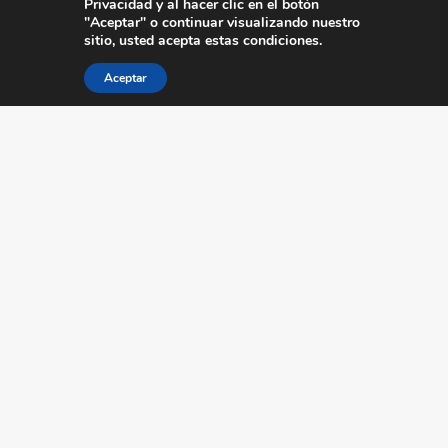
tecnología en la gestión de los
siempre con la
Privacidad y al hacer clic en el botón
"Aceptar" o continuar visualizando nuestro
recursos
. Es una ayuda que aporta ganancias de
sitio, usted acepta estas condiciones.
competitividad y mayor presencia en el mercado,
manteniendo la gestión en un nivel de excelencia.
Aceptar
¿Aún no conoce nuestras soluciones informáticas?
póngase
Entonces aproveche esta oportunidad y
en contacto con nuestro equipo ahora mismo
.
HABLE CON MYABCM
Solicite una demostración a continuación y
conozca lo que MyABCM puede hacer por su
empresa.
Si está interesado en las soluciones de
MyABCM y necesita más información, envíenos
un mensaje.